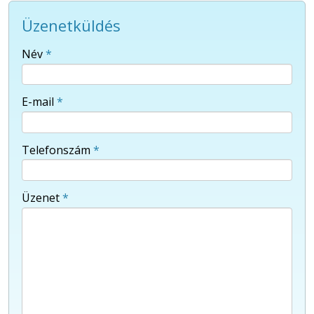
Üzenetküldés
-
Név
*
-
E-mail
*
-
Telefonszám
*
-
Üzenet
*
-
-
-