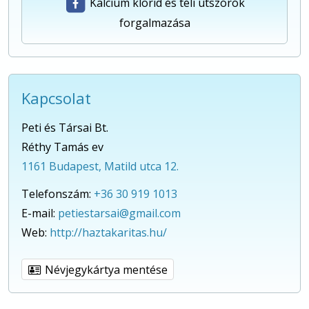
Kalcium klorid és téli útszórók
forgalmazása
Kapcsolat
Peti és Társai Bt.
Réthy Tamás ev
1161 Budapest, Matild utca 12.
Telefonszám:
+36 30 919 1013
E-mail:
petiestarsai@gmail.com
Web:
http://haztakaritas.hu/
Névjegykártya mentése