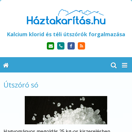
Kalcium klorid és téli útszórók forgalmazása
Útszóró só
Hagyományos megoldás 25 kg-os kiszerelésben