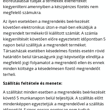
előreutalással tudják a termékek ellenértékét
kiegyenlíteni amennyiben a készpénzes fizetés nem
megfelelő számukra.
Az ilyen esetekben a megrendelés beérkezését
követően elektronikus úton e-mail-ben elküldjük a
megrendelt termékekről kiállított számlát. A számla
kiegyenlítését követően előre egyeztetett időpontban 5
napon belül szállítjuk a megrendelt terméket.
Társasházak esetében késedelmes fizetés esetén rövid
határidőn belül társaságunk jogi képviselője elindítja a
megfelelő jogi folyamatot a megrendelő ellen és ennek
minden költsége a késedelmesen fizető megrendelőt
terheli.
Szállítás feltétele és menete:
A szállítást minden esetben a megrendelés beérkezését
követő 5 munkanapon belül teljesítjük. A szállítás előtt
mindenképpen egyeztetjük a megrendelővel a szállítás
időpontját. Sajnos percre pontosan nem tudjuk