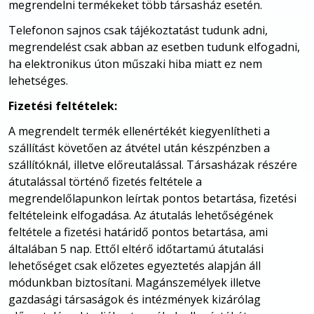
megrendelni termékeket több társasház esetén.
Telefonon sajnos csak tájékoztatást tudunk adni,
megrendelést csak abban az esetben tudunk elfogadni,
ha elektronikus úton műszaki hiba miatt ez nem
lehetséges.
Fizetési feltételek:
A megrendelt termék ellenértékét kiegyenlítheti a
szállítást követően az átvétel után készpénzben a
szállítóknál, illetve előreutalással. Társasházak részére
átutalással történő fizetés feltétele a
megrendelőlapunkon leírtak pontos betartása, fizetési
feltételeink elfogadása. Az átutalás lehetőségének
feltétele a fizetési határidő pontos betartása, ami
általában 5 nap. Ettől eltérő időtartamú átutalási
lehetőséget csak előzetes egyeztetés alapján áll
módunkban biztosítani. Magánszemélyek illetve
gazdasági társaságok és intézmények kizárólag