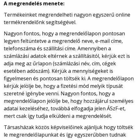
A megrendelés menete:
Termékeinket megrendelheti nagyon egyszerű online
termékrendelőnk segítségével.
Nagyon fontos, hogy a megrendelőlapon pontosan
legyen feltüntetve a megrendelő neve, e-mail címe,
telefonszáma és szállítási címe. Amennyiben a
számlázási adatok eltérnek a szállításitól, kérjük ezt is
adja meg az űrlapon (számlázási név, cím, cégek
esetében adószám). Kérjük a mennyiségeket is
figyelmesen és pontosan töltsék ki. A megrendelőlapon
kérjük jelölje be, hogy a fizetési mód melyik típusát
szeretné igénybe venni. Nagyon fontos, hogy a
megrendelőlapon jelölje be, hogy hozzájárul személyes
adatai kezeléséhez, továbbá elfogadja jelen ÁSzF-et,
mert csak így tudja elküldeni a megrendelését.
Társasházak közös képviselőinek ajánljuk hogy töltsék
le megrendelőlapunkat és így egyszerűbben tudnak