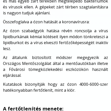
és más egyéb zárt terekben megtelepedő baktériumok
és vírusok ellen. A gépeket zárt térben szagtalanításra
is nagyon tudjuk ajánlani.
Összefoglalva a ózon hatását a koronavírusra:
Az ózon szabadgyök hatása révén roncsolja a vírus
lipidburkának kémiai kötéseit ilyen módon tönkreteszi a
lipidburkot és a vírus elveszti fertőzőképességét inaktív
lesz.
Az általunk biztosított módszer megegyezik az
Országos Mentőszolgálat által a mentőautókban illetve
a Fővárosi tömegközlekedési eszközökön használt
eljárással.
Kutatások bizonyítják hogy az ózon 4000-6000-szer
hatékonyabban fertőtlenít, mint a klór.
A fertőtlenítés menete: