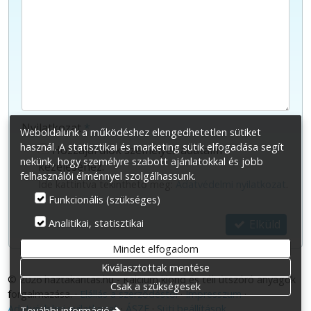
-
-
-
Nyilatkozat
*
Weboldalunk a működéshez elengedhetetlen sütiket
használ. A statisztikai és marketing sütik elfogadása segít
Hozzájárulok személyes adataim
nekünk, hogy személyre szabott ajánlatokkal és jobb
kezeléséhez.
felhasználói élménnyel szolgálhassunk.
Ide kattintva tekinthető meg:
Adatvédelmi nyilatkozat
.
Funkcionális (szükséges)
Analitikai, statisztikai
Elküld
Mindet elfogadom
Kiválasztottak mentése
© 2026 haztakaritas.hu - Kalcium klorid és téli útszóró anyagok
Csak a szükségesek
forgalmazása.
Elállás a szerződéstől
Impresszum
Adatvédelmi nyilatkozat
ÁSZF
Süti beállítások
További információ