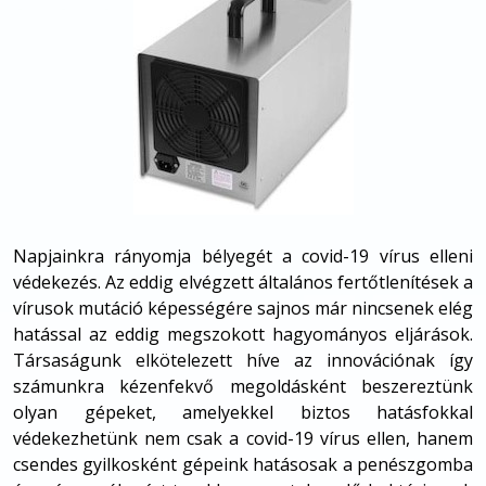
Napjainkra rányomja bélyegét a covid-19 vírus elleni
védekezés. Az eddig elvégzett általános fertőtlenítések a
vírusok mutáció képességére sajnos már nincsenek elég
hatással az eddig megszokott hagyományos eljárások.
Társaságunk elkötelezett híve az innovációnak így
számunkra kézenfekvő megoldásként beszereztünk
olyan gépeket, amelyekkel biztos hatásfokkal
védekezhetünk nem csak a covid-19 vírus ellen, hanem
csendes gyilkosként gépeink hatásosak a penészgomba