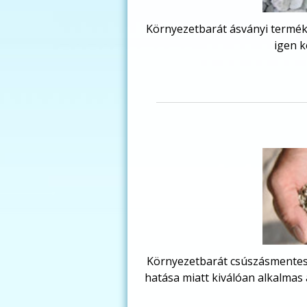
Környezetbarát ásványi termék 
igen k
Környezetbarát csúszásmentesít
hatása miatt kiválóan alkalmas 