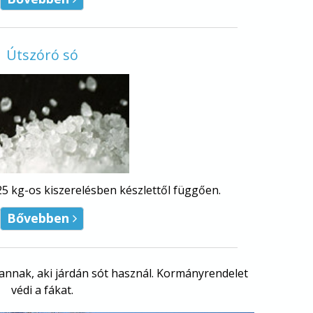
Útszóró só
kg-os kiszerelésben készlettől függően.
Bővebben

e annak, aki járdán sót használ. Kormányrendelet
védi a fákat.