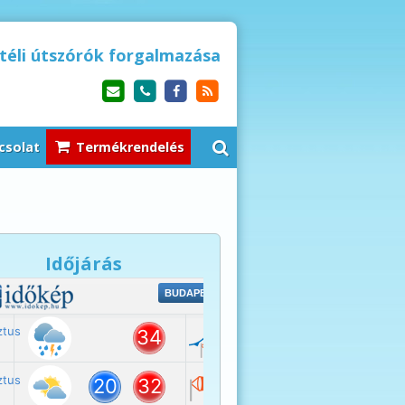
 téli útszórók forgalmazása
csolat
Termékrendelés
Időjárás