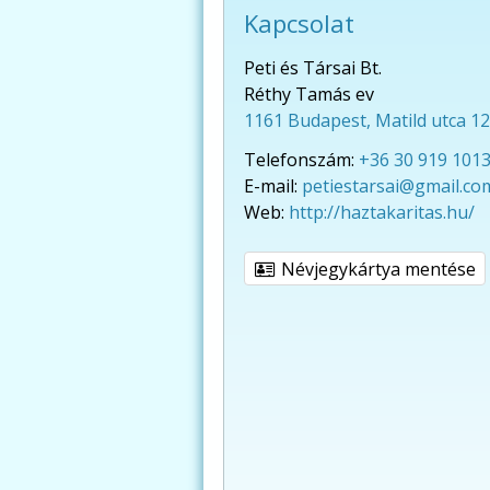
Kapcsolat
Peti és Társai Bt.
Réthy Tamás ev
1161 Budapest, Matild utca 12
Telefonszám:
+36 30 919 101
E-mail:
petiestarsai@gmail.co
Web:
http://haztakaritas.hu/
Névjegykártya mentése