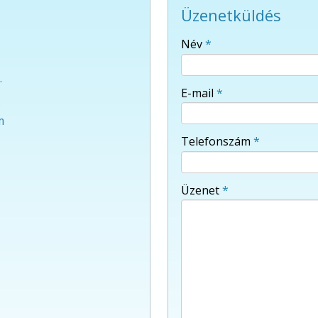
Üzenetküldés
-
Név
*
.
-
E-mail
*
3
m
-
Telefonszám
*
-
Üzenet
*
-
-
-