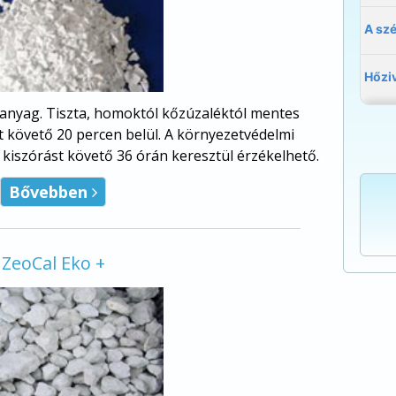
anyag. Tiszta, homoktól kőzúzaléktól mentes
st követő 20 percen belül. A környezetvédelmi
 kiszórást követő 36 órán keresztül érzékelhető.
Bővebben

ZeoCal Eko +