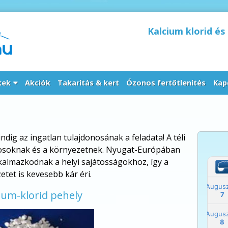
Kalcium klorid és
kek
Akciók
Takarítás & kert
Ózonos fertőtlenítés
Kap
dig az ingatlan tulajdonosának a feladata! A téli
városoknak és a környezetnek. Nyugat-Európában
kalmazkodnak a helyi sajátosságokhoz, így a
etet is kevesebb kár éri.
ium-klorid pehely