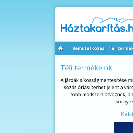
Bemutatkozás
Téli termé
Téli termékeink
A járdák síkosságmentesítése min
sózás óriási terhet jelent a 
több módszert ötvöznek, al
környez
Kálc