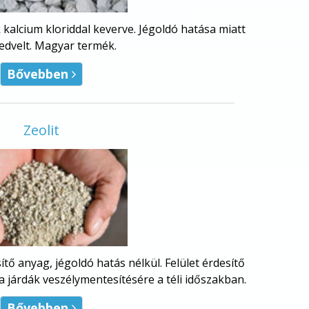
kalcium kloriddal keverve. Jégoldó hatása miatt
edvelt. Magyar termék.
Bővebben

Zeolit
ő anyag, jégoldó hatás nélkül. Felület érdesítő
a járdák veszélymentesítésére a téli időszakban.
Bővebben
